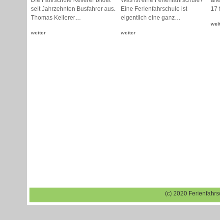
Die Fahrschule Kellerer bildet
Was ist eine Ferienfahrschule?
all
seit Jahrzehnten Busfahrer aus.
Eine Ferienfahrschule ist
17 
Thomas Kellerer…
eigentlich eine ganz…
wei
weiter
weiter
(c) 2020 Ferienfahr