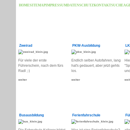
HOME
SITEMAP
IMPRESSUM
DATENSCHUTZ
KONTAKT
SUCHE
AG
Zweirad
PKW-Ausbildung
LK
Für viele der erste
Endlich selber Autofahren, lang
Hie
Führerschein, nach dem fürs
hat's gedauert, aber jetzt gehts
"Sp
Radl ;-)
los.
und
weiter
weiter
wei
Busausbildung
Ferienfahrschule
Fü